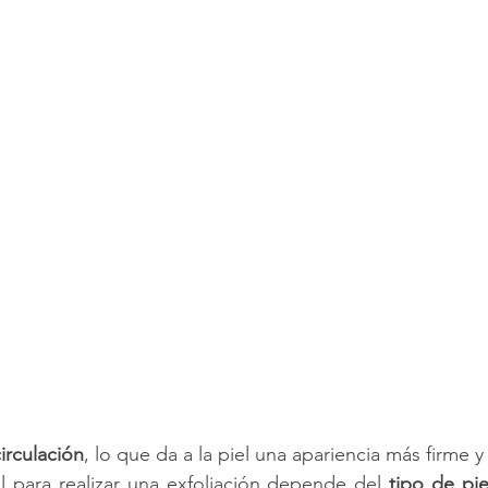
circulación
, lo que da a la piel una apariencia más firme y
l para realizar una exfoliación depende del 
tipo de pie