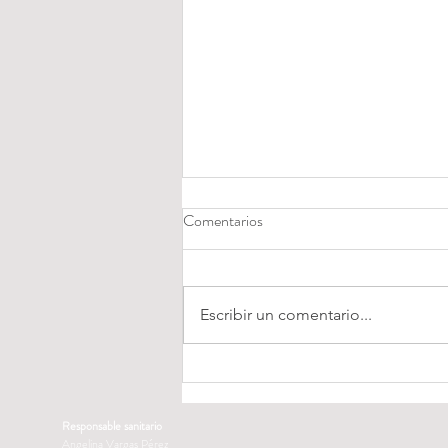
Comentarios
Escribir un comentario...
14 tips qué te ayudarán a prevenir
y a mejorar el acné
Responsable sanitario
Angelina Vargas Pérez