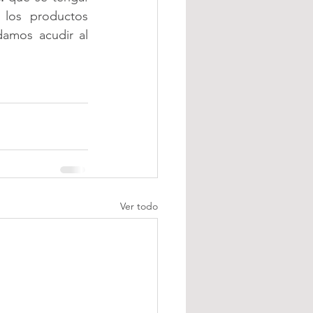
Para obtener los mejores resultados se debe ser cuidadoso en usar los productos 
damos acudir al 
Ver todo