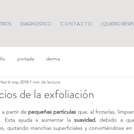
TROS
DIAGNOSTICO
C O N T A C T O
| QUIERO RESP
llo
portada
derma
Hair
6 may 2018
1 min de lectura
ios de la exfoliación
 a partir de 
pequeñas partículas
 que, al frotarlas, limpia
n
. Esta ayuda a aumentar la 
suavidad
, debido a que
iles, quitando manchas superficiales y convirtiéndose en