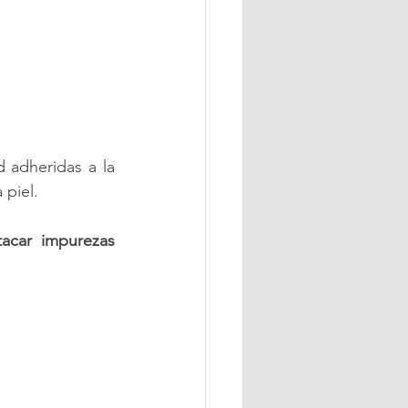
d adheridas a la 
 piel.
tacar impurezas