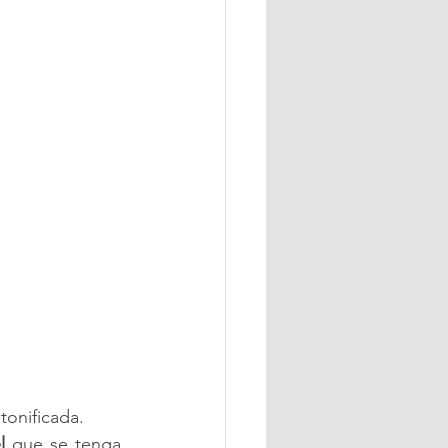
 tonificada.
l
 que se tenga. 